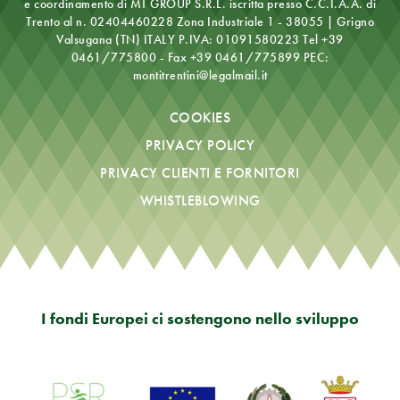
e coordinamento di MT GROUP S.R.L.
iscritta presso C.C.I.A.A. di
Trento al n. 02404460228
Zona Industriale 1 - 38055 | Grigno
Valsugana (TN) ITALY
P.IVA: 01091580223
Tel +39
0461/775800 - Fax +39 0461/775899
PEC:
montitrentini@legalmail.it
COOKIES
PRIVACY POLICY
PRIVACY CLIENTI E FORNITORI
WHISTLEBLOWING
I fondi Europei ci sostengono nello sviluppo