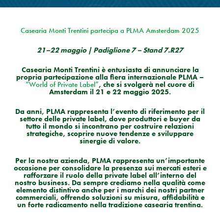
Casearia Monti Trentini partecipa a PLMA Amsterdam 2025
21–22 maggio | Padiglione 7 – Stand 7.R27
Casearia Monti Trentini è entusiasta di annunciare la
propria partecipazione alla fiera internazionale PLMA –
“World of Private Label”
, che si svolgerà nel cuore di
Amsterdam il 21 e 22 maggio 2025.
Da anni, PLMA rappresenta l’evento di riferimento per il
settore delle private label, dove produttori e buyer da
tutto il mondo si incontrano per costruire relazioni
strategiche, scoprire nuove tendenze e sviluppare
sinergie di valore.
Per la nostra azienda, PLMA rappresenta un’importante
occasione per consolidare la presenza sui mercati esteri e
rafforzare il ruolo della private label all’interno del
nostro business. Da sempre crediamo nella qualità come
elemento distintivo anche per i marchi dei nostri partner
commerciali, offrendo soluzioni su misura, affidabilità e
un forte radicamento nella tradizione casearia trentina.